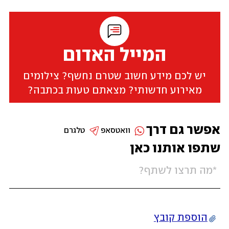
המייל האדום
יש לכם מידע חשוב שטרם נחשף? צילומים
מאירוע חדשותי? מצאתם טעות בכתבה?
אפשר גם דרך
וואטסאפ
טלגרם
שתפו אותנו כאן
הוספת קובץ