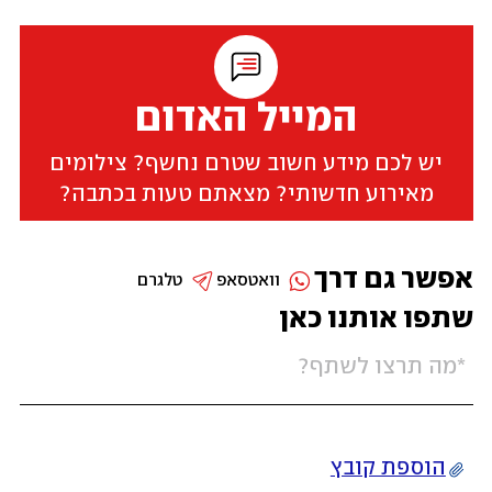
המייל האדום
יש לכם מידע חשוב שטרם נחשף? צילומים
מאירוע חדשותי? מצאתם טעות בכתבה?
אפשר גם דרך
וואטסאפ
טלגרם
שתפו אותנו כאן
הוספת קובץ