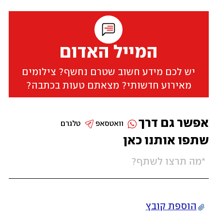
המייל האדום
יש לכם מידע חשוב שטרם נחשף? צילומים
מאירוע חדשותי? מצאתם טעות בכתבה?
אפשר גם דרך
וואטסאפ
טלגרם
שתפו אותנו כאן
הוספת קובץ