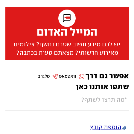
המייל האדום
יש לכם מידע חשוב שטרם נחשף? צילומים
מאירוע חדשותי? מצאתם טעות בכתבה?
אפשר גם דרך
וואטסאפ
טלגרם
שתפו אותנו כאן
הוספת קובץ