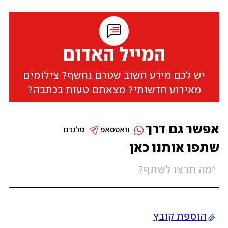
המייל האדום
יש לכם מידע חשוב שטרם נחשף? צילומים
מאירוע חדשותי? מצאתם טעות בכתבה?
אפשר גם דרך
וואטסאפ
טלגרם
שתפו אותנו כאן
הוספת קובץ