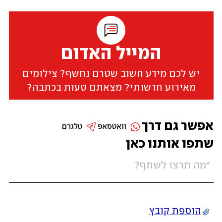
המייל האדום
יש לכם מידע חשוב שטרם נחשף? צילומים
מאירוע חדשותי? מצאתם טעות בכתבה?
אפשר גם דרך
וואטסאפ
טלגרם
שתפו אותנו כאן
הוספת קובץ