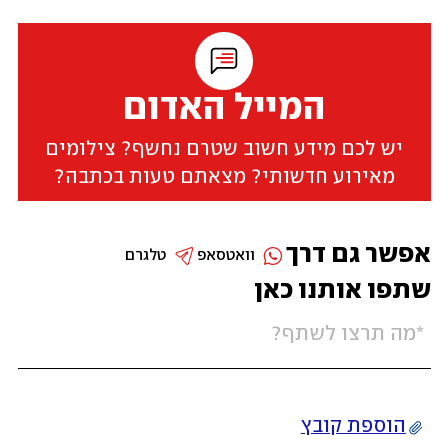
המייל האדום
יש לכם מידע חשוב שטרם נחשף? צילומים
מאירוע חדשותי? מצאתם טעות בכתבה?
אפשר גם דרך
וואטסאפ
טלגרם
שתפו אותנו כאן
הוספת קובץ