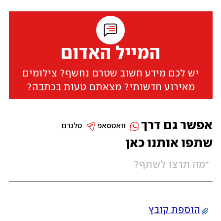
המייל האדום
יש לכם מידע חשוב שטרם נחשף? צילומים
מאירוע חדשותי? מצאתם טעות בכתבה?
אפשר גם דרך
וואטסאפ
טלגרם
שתפו אותנו כאן
הוספת קובץ