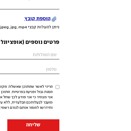
הוספת קובץ
ניתן להעלות קבצי mov, png, jpeg, jpg, mp4 עד 200MB
פרטים נוספים (אופציונלי
הריני לאשר שהתוכן שאשלח: מקורי,
אני מצהיר כי אני מודע לכך שחל א
מועבר לבעלותכם הבלעדית, ללא על
ותידרשו למסור אותם לגורם רשמי. 
שליחה