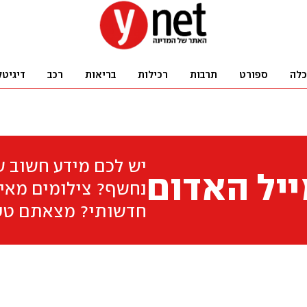
כלה
ספורט
תרבות
רכילות
בריאות
רכב
דיגיטל
יש לכם מידע חשוב 
יל האדום
נחשף? צילומים מאיר
חדשותי? מצאתם טע