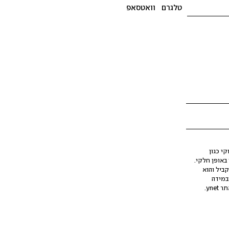
טלגרם
וואטסאפ
י כגון
ינה מלאכותית (AI), בין באופן מלא ובין באופן חלקי.
קביל והוא
במידה
yne.