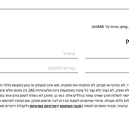
)
 לא מזויף או מבוים, לא מימנתי את הפקתו, הוא אינו מועתק או נגוע במעשה בלתי חוק
הסגת גבול ופגיעה בפרטיות. התוכן לא הופק, לא נערך ולא עבר כל עיבוד באמצעות ב
יסור לשלוח תוכן שאינו עומד בכללים אלה. כמו כן, התוכן לא נשלח לשום גורם אחר במ
ות וללא מגבלה. פרטיי מהימנים לטובת קרדיט לצד פרסום התוכן, אם תבחרו לפרסמו ו
קראתי, הבנתי ומסכים לאמור ב
תנאי השימוש
וב
מדיניות הפרטיות
ולקבלת דיוורים מאתר t