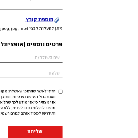
הוספת קובץ
ניתן להעלות קבצי mov, png, jpeg, jpg, mp4 עד 200MB
פרטים נוספים (אופציונלי
הריני לאשר שהתוכן שאשלח: מקורי,
אני מצהיר כי אני מודע לכך שחל א
מועבר לבעלותכם הבלעדית, ללא על
ותידרשו למסור אותם לגורם רשמי. 
שליחה