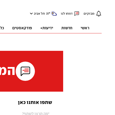
מבזקים
דווחו לנו
°
31
תל אביב
ראשי
חדשות
ידיעות+
פודקאסטים
כל
המי
שתפו אותנו כאן