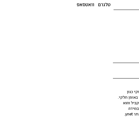
טלגרם
וואטסאפ
י כגון
ינה מלאכותית (AI), בין באופן מלא ובין באופן חלקי.
קביל והוא
במידה
yne.