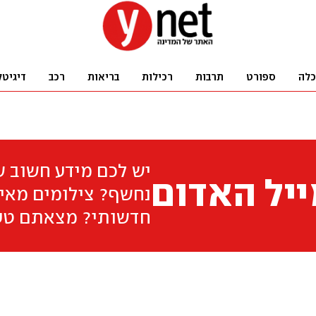
כלה
ספורט
תרבות
רכילות
בריאות
רכב
דיגיטל
יש לכם מידע חשוב 
יל האדום
נחשף? צילומים מאיר
חדשותי? מצאתם טע