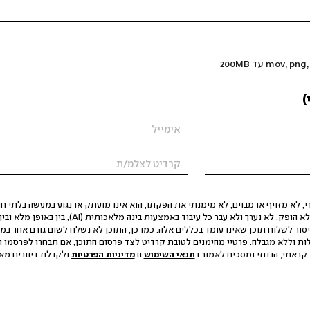
)
 לא מזויף או מבוים, לא מימנתי את הפקתו, הוא אינו מועתק או נגוע במעשה בלתי חוק
הסגת גבול ופגיעה בפרטיות. התוכן לא הופק, לא נערך ולא עבר כל עיבוד באמצעות ב
יסור לשלוח תוכן שאינו עומד בכללים אלה. כמו כן, התוכן לא נשלח לשום גורם אחר במ
ות וללא מגבלה. פרטיי מהימנים לטובת קרדיט לצד פרסום התוכן, אם תבחרו לפרסמו ו
קראתי, הבנתי ומסכים לאמור ב
תנאי השימוש
וב
מדיניות הפרטיות
ולקבלת דיוורים מאתר t