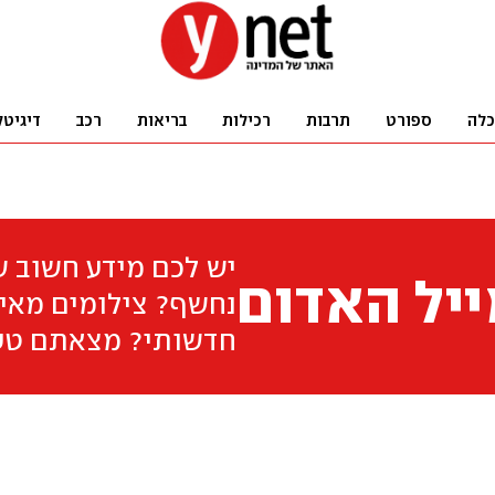
כלה
ספורט
תרבות
רכילות
בריאות
רכב
דיגיטל
יש לכם מידע חשוב 
יל האדום
נחשף? צילומים מאיר
חדשותי? מצאתם טע