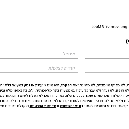
)
 לא מזויף או מבוים, לא מימנתי את הפקתו, הוא אינו מועתק או נגוע במעשה בלתי חוק
הסגת גבול ופגיעה בפרטיות. התוכן לא הופק, לא נערך ולא עבר כל עיבוד באמצעות ב
יסור לשלוח תוכן שאינו עומד בכללים אלה. כמו כן, התוכן לא נשלח לשום גורם אחר במ
ות וללא מגבלה. פרטיי מהימנים לטובת קרדיט לצד פרסום התוכן, אם תבחרו לפרסמו ו
קראתי, הבנתי ומסכים לאמור ב
תנאי השימוש
וב
מדיניות הפרטיות
ולקבלת דיוורים מאתר t