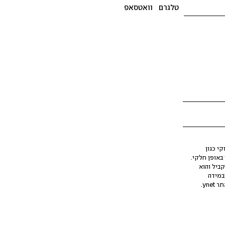
טלגרם
וואטסאפ
י כגון
ינה מלאכותית (AI), בין באופן מלא ובין באופן חלקי.
קביל והוא
במידה
yne.