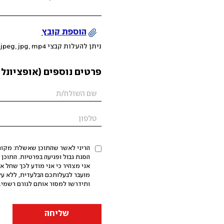
הוספת קובץ
ניתן להעלות קבצי mov, png, jpeg, jpg, mp4 עד 200MB
פרטים נוספים (אופציונלי
הריני לאשר שהתוכן שאשלח: מקורי,
אני מצהיר כי אני מודע לכך שחל א
מועבר לבעלותכם הבלעדית, ללא על
ותידרשו למסור אותם לגורם רשמי. 
שליחה