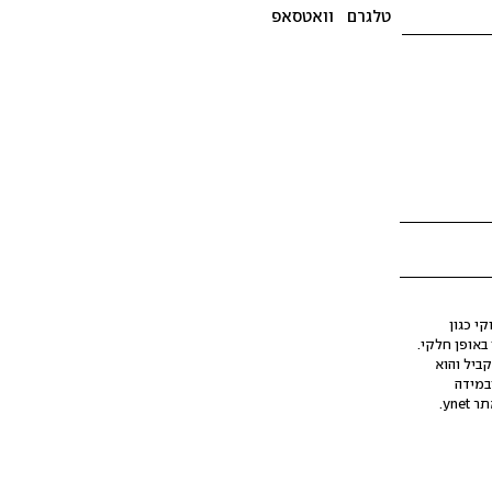
טלגרם
וואטסאפ
י כגון
ינה מלאכותית (AI), בין באופן מלא ובין באופן חלקי.
קביל והוא
במידה
yne.