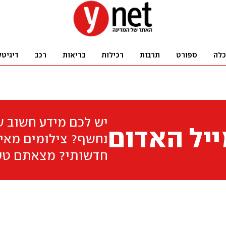
כלה
ספורט
תרבות
רכילות
בריאות
רכב
דיגיטל
יש לכם מידע חשוב 
יל האדום
נחשף? צילומים מאיר
חדשותי? מצאתם טע