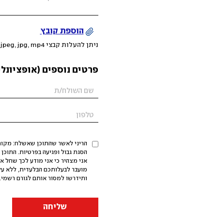
הוספת קובץ
ניתן להעלות קבצי mov, png, jpeg, jpg, mp4 עד 200MB
פרטים נוספים (אופציונלי
הריני לאשר שהתוכן שאשלח: מקורי,
אני מצהיר כי אני מודע לכך שחל א
מועבר לבעלותכם הבלעדית, ללא על
ותידרשו למסור אותם לגורם רשמי. 
שליחה