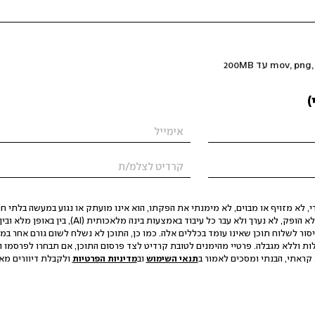
)
 לא מזויף או מבוים, לא מימנתי את הפקתו, הוא אינו מועתק או נגוע במעשה בלתי חוק
הסגת גבול ופגיעה בפרטיות. התוכן לא הופק, לא נערך ולא עבר כל עיבוד באמצעות ב
יסור לשלוח תוכן שאינו עומד בכללים אלה. כמו כן, התוכן לא נשלח לשום גורם אחר במ
ות וללא מגבלה. פרטיי מהימנים לטובת קרדיט לצד פרסום התוכן, אם תבחרו לפרסמו ו
קראתי, הבנתי ומסכים לאמור ב
תנאי השימוש
וב
מדיניות הפרטיות
ולקבלת דיוורים מאתר t