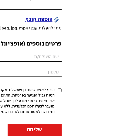
הוספת קובץ
ניתן להעלות קבצי mov, png, jpeg, jpg, mp4 עד 200MB
פרטים נוספים (אופציונלי
הריני לאשר שהתוכן שאשלח: מקורי,
אני מצהיר כי אני מודע לכך שחל א
מועבר לבעלותכם הבלעדית, ללא על
ותידרשו למסור אותם לגורם רשמי. 
שליחה