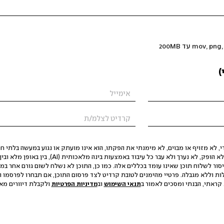
)
 לא מזויף או מבוים, לא מימנתי את הפקתו, הוא אינו מועתק או נגוע במעשה בלתי חוק
הסגת גבול ופגיעה בפרטיות. התוכן לא הופק, לא נערך ולא עבר כל עיבוד באמצעות ב
יסור לשלוח תוכן שאינו עומד בכללים אלה. כמו כן, התוכן לא נשלח לשום גורם אחר במ
ות וללא מגבלה. פרטיי מהימנים לטובת קרדיט לצד פרסום התוכן, אם תבחרו לפרסמו ו
קראתי, הבנתי ומסכים לאמור ב
תנאי השימוש
וב
מדיניות הפרטיות
ולקבלת דיוורים מאתר t