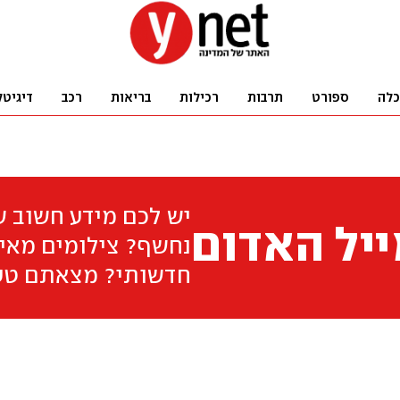
כלה
ספורט
תרבות
רכילות
בריאות
רכב
דיגיטל
יש לכם מידע חשוב 
יל האדום
נחשף? צילומים מאיר
חדשותי? מצאתם טע