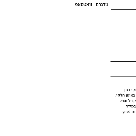
טלגרם
וואטסאפ
י כגון
ינה מלאכותית (AI), בין באופן מלא ובין באופן חלקי.
קביל והוא
במידה
yne.