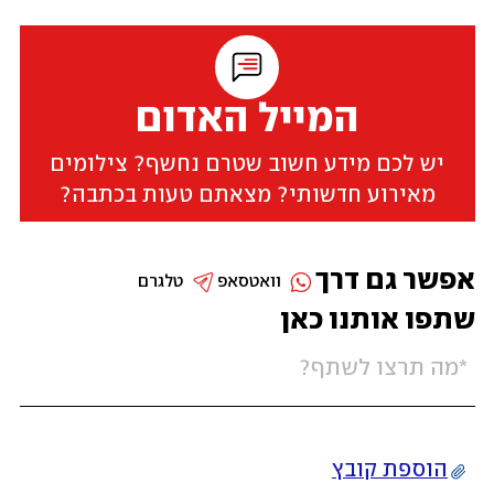
המייל האדום
יש לכם מידע חשוב שטרם נחשף? צילומים
מאירוע חדשותי? מצאתם טעות בכתבה?
אפשר גם דרך
וואטסאפ
טלגרם
שתפו אותנו כאן
הוספת קובץ