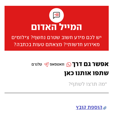
המייל האדום
יש לכם מידע חשוב שטרם נחשף? צילומים
מאירוע חדשותי? מצאתם טעות בכתבה?
אפשר גם דרך
וואטסאפ
טלגרם
שתפו אותנו כאן
הוספת קובץ