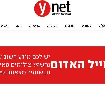
כלה
ספורט
תרבות
רכילות
בריאות
רכב
דיגיטל
יש לכם מידע חשוב 
יל האדום
נחשף? צילומים מאיר
חדשותי? מצאתם טע