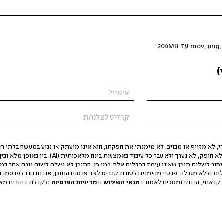
)
 לא מזויף או מבוים, לא מימנתי את הפקתו, הוא אינו מועתק או נגוע במעשה בלתי חוק
הסגת גבול ופגיעה בפרטיות. התוכן לא הופק, לא נערך ולא עבר כל עיבוד באמצעות ב
יסור לשלוח תוכן שאינו עומד בכללים אלה. כמו כן, התוכן לא נשלח לשום גורם אחר במ
ות וללא מגבלה. פרטיי מהימנים לטובת קרדיט לצד פרסום התוכן, אם תבחרו לפרסמו ו
קראתי, הבנתי ומסכים לאמור ב
תנאי השימוש
וב
מדיניות הפרטיות
ולקבלת דיוורים מאתר t