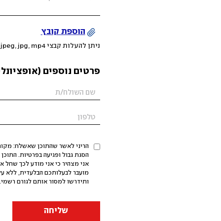
הוספת קובץ
ניתן להעלות קבצי mov, png, jpeg, jpg, mp4 עד 200MB
פרטים נוספים (אופציונלי
הריני לאשר שהתוכן שאשלח: מקורי,
אני מצהיר כי אני מודע לכך שחל א
מועבר לבעלותכם הבלעדית, ללא על
ותידרשו למסור אותם לגורם רשמי. 
שליחה