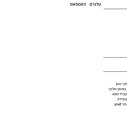
טלגרם
וואטסאפ
י כגון
ינה מלאכותית (AI), בין באופן מלא ובין באופן חלקי.
קביל והוא
במידה
yne.