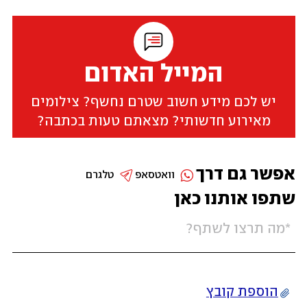
המייל האדום
יש לכם מידע חשוב שטרם נחשף? צילומים
מאירוע חדשותי? מצאתם טעות בכתבה?
אפשר גם דרך
וואטסאפ
טלגרם
שתפו אותנו כאן
הוספת קובץ