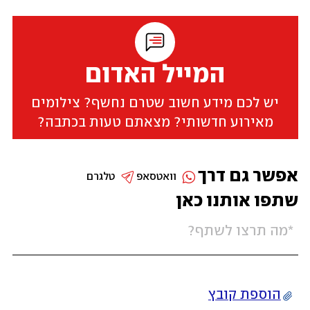
המייל האדום
יש לכם מידע חשוב שטרם נחשף? צילומים
מאירוע חדשותי? מצאתם טעות בכתבה?
אפשר גם דרך
וואטסאפ
טלגרם
שתפו אותנו כאן
הוספת קובץ