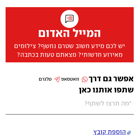
המייל האדום
יש לכם מידע חשוב שטרם נחשף? צילומים
מאירוע חדשותי? מצאתם טעות בכתבה?
אפשר גם דרך
וואטסאפ
טלגרם
שתפו אותנו כאן
הוספת קובץ