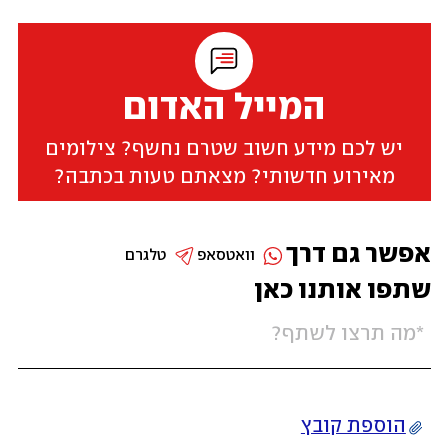
המייל האדום
יש לכם מידע חשוב שטרם נחשף? צילומים
מאירוע חדשותי? מצאתם טעות בכתבה?
אפשר גם דרך
וואטסאפ
טלגרם
שתפו אותנו כאן
הוספת קובץ