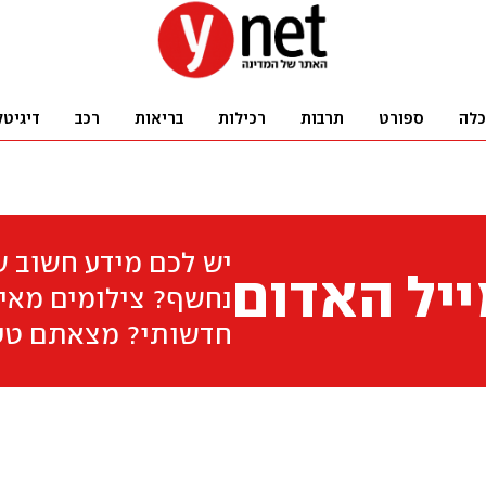
כלה
ספורט
תרבות
רכילות
בריאות
רכב
דיגיטל
יש לכם מידע חשוב 
יל האדום
נחשף? צילומים מאיר
חדשותי? מצאתם טע