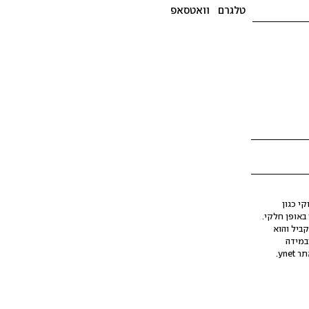
טלגרם
וואטסאפ
י כגון
ינה מלאכותית (AI), בין באופן מלא ובין באופן חלקי.
קביל והוא
במידה
yne.