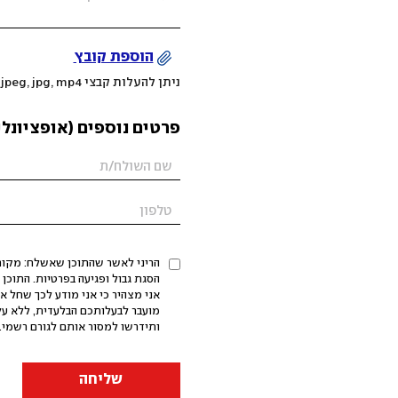
הוספת קובץ
ניתן להעלות קבצי mov, png, jpeg, jpg, mp4 עד 200MB
פרטים נוספים (אופציונלי
הריני לאשר שהתוכן שאשלח: מקורי,
אני מצהיר כי אני מודע לכך שחל א
מועבר לבעלותכם הבלעדית, ללא על
ותידרשו למסור אותם לגורם רשמי. 
שליחה