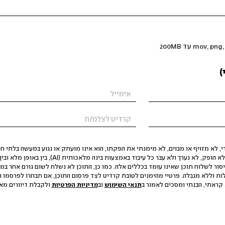
)
 לא מזויף או מבוים, לא מימנתי את הפקתו, הוא אינו מועתק או נגוע במעשה בלתי חוק
הסגת גבול ופגיעה בפרטיות. התוכן לא הופק, לא נערך ולא עבר כל עיבוד באמצעות ב
יסור לשלוח תוכן שאינו עומד בכללים אלה. כמו כן, התוכן לא נשלח לשום גורם אחר במ
ות וללא מגבלה. פרטיי מהימנים לטובת קרדיט לצד פרסום התוכן, אם תבחרו לפרסמו ו
קראתי, הבנתי ומסכים לאמור ב
תנאי השימוש
וב
מדיניות הפרטיות
ולקבלת דיוורים מאתר t