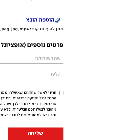
הוספת קובץ
ניתן להעלות קבצי mov, png, jpeg, jpg, mp4 עד 200MB
פרטים נוספים (אופציונלי
הריני לאשר שהתוכן שאשלח: מקורי,
אני מצהיר כי אני מודע לכך שחל א
מועבר לבעלותכם הבלעדית, ללא על
ותידרשו למסור אותם לגורם רשמי. 
שליחה