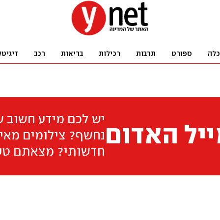
כלה
ספורט
תרבות
רכילות
בריאות
רכב
דיגיטל
יש לכם מידע חשוב 
יל האדום
נחשף? צילומים מאיר
חדשותי? מצאתם טע