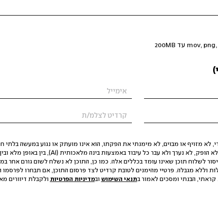
)
 לא מזויף או מבוים, לא מימנתי את הפקתו, הוא אינו מועתק או נגוע במעשה בלתי חוק
הסגת גבול ופגיעה בפרטיות. התוכן לא הופק, לא נערך ולא עבר כל עיבוד באמצעות ב
יסור לשלוח תוכן שאינו עומד בכללים אלה. כמו כן, התוכן לא נשלח לשום גורם אחר במ
ות וללא מגבלה. פרטיי מהימנים לטובת קרדיט לצד פרסום התוכן, אם תבחרו לפרסמו ו
קראתי, הבנתי ומסכים לאמור ב
תנאי השימוש
וב
מדיניות הפרטיות
ולקבלת דיוורים מאתר t