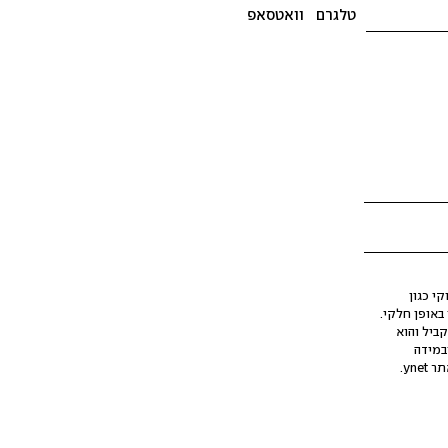
טלגרם
וואטסאפ
י כגון
ינה מלאכותית (AI), בין באופן מלא ובין באופן חלקי.
קביל והוא
במידה
yne.