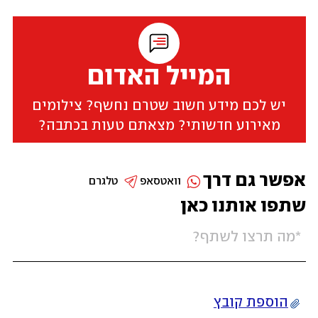
המייל האדום
יש לכם מידע חשוב שטרם נחשף? צילומים
מאירוע חדשותי? מצאתם טעות בכתבה?
אפשר גם דרך
וואטסאפ
טלגרם
שתפו אותנו כאן
הוספת קובץ