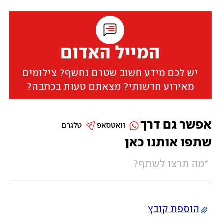
המייל האדום
יש לכם מידע חשוב שטרם נחשף? צילומים
מאירוע חדשותי? מצאתם טעות בכתבה?
אפשר גם דרך
וואטסאפ
טלגרם
שתפו אותנו כאן
הוספת קובץ