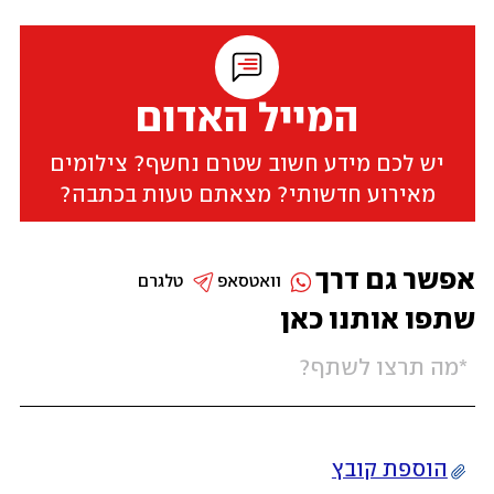
המייל האדום
יש לכם מידע חשוב שטרם נחשף? צילומים
מאירוע חדשותי? מצאתם טעות בכתבה?
אפשר גם דרך
וואטסאפ
טלגרם
שתפו אותנו כאן
הוספת קובץ