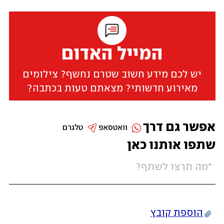
המייל האדום
יש לכם מידע חשוב שטרם נחשף? צילומים
מאירוע חדשותי? מצאתם טעות בכתבה?
אפשר גם דרך
וואטסאפ
טלגרם
שתפו אותנו כאן
הוספת קובץ