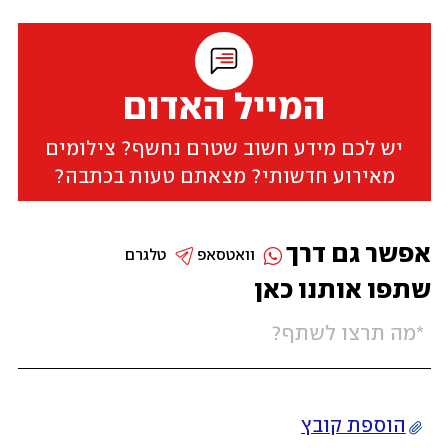
המייל האדום
יש לכם מידע חשוב שטרם נחשף? צילומים
מאירוע חדשותי? מצאתם טעות בכתבה?
אפשר גם דרך
וואטסאפ
טלגרם
שתפו אותנו כאן
הוספת קובץ