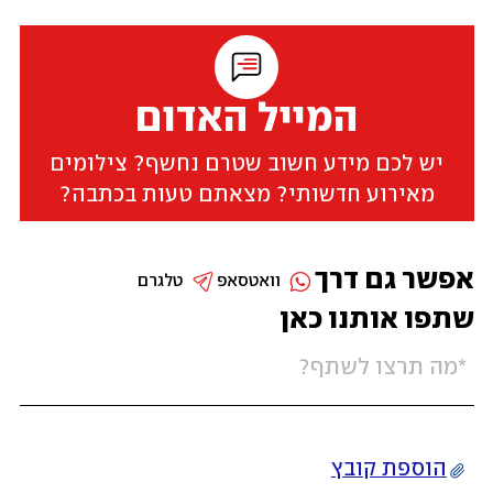
המייל האדום
יש לכם מידע חשוב שטרם נחשף? צילומים
מאירוע חדשותי? מצאתם טעות בכתבה?
אפשר גם דרך
וואטסאפ
טלגרם
שתפו אותנו כאן
הוספת קובץ