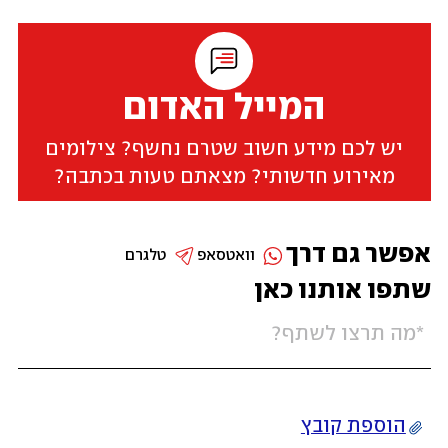
המייל האדום
יש לכם מידע חשוב שטרם נחשף? צילומים
מאירוע חדשותי? מצאתם טעות בכתבה?
אפשר גם דרך
וואטסאפ
טלגרם
שתפו אותנו כאן
הוספת קובץ