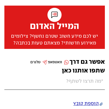
המייל האדום
יש לכם מידע חשוב שטרם נחשף? צילומים
מאירוע חדשותי? מצאתם טעות בכתבה?
אפשר גם דרך
וואטסאפ
טלגרם
שתפו אותנו כאן
הוספת קובץ