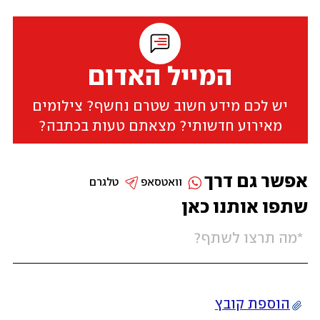
המייל האדום
יש לכם מידע חשוב שטרם נחשף? צילומים
מאירוע חדשותי? מצאתם טעות בכתבה?
אפשר גם דרך
וואטסאפ
טלגרם
שתפו אותנו כאן
הוספת קובץ