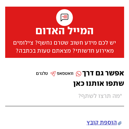
המייל האדום
יש לכם מידע חשוב שטרם נחשף? צילומים
מאירוע חדשותי? מצאתם טעות בכתבה?
אפשר גם דרך
וואטסאפ
טלגרם
שתפו אותנו כאן
הוספת קובץ