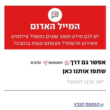
המייל האדום
יש לכם מידע חשוב שטרם נחשף? צילומים
מאירוע חדשותי? מצאתם טעות בכתבה?
אפשר גם דרך
וואטסאפ
טלגרם
שתפו אותנו כאן
הוספת קובץ