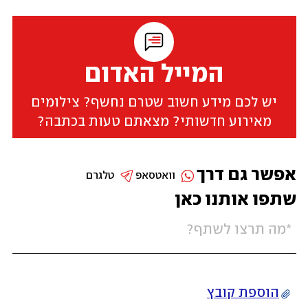
המייל האדום
יש לכם מידע חשוב שטרם נחשף? צילומים
מאירוע חדשותי? מצאתם טעות בכתבה?
אפשר גם דרך
וואטסאפ
טלגרם
שתפו אותנו כאן
הוספת קובץ