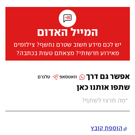
המייל האדום
יש לכם מידע חשוב שטרם נחשף? צילומים
מאירוע חדשותי? מצאתם טעות בכתבה?
אפשר גם דרך
וואטסאפ
טלגרם
שתפו אותנו כאן
הוספת קובץ