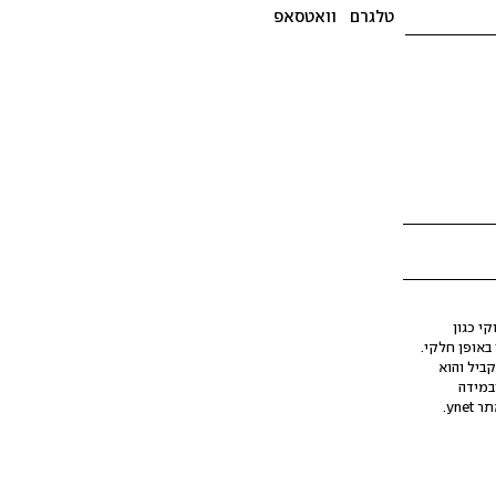
טלגרם
וואטסאפ
י כגון
ינה מלאכותית (AI), בין באופן מלא ובין באופן חלקי.
קביל והוא
במידה
yne.