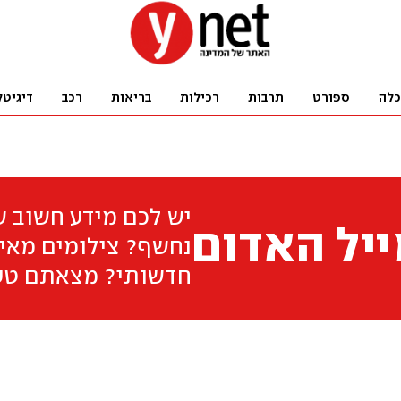
כלה
ספורט
תרבות
רכילות
בריאות
רכב
דיגיטל
יש לכם מידע חשוב 
יל האדום
נחשף? צילומים מאיר
חדשותי? מצאתם טע