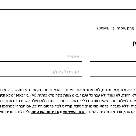
)
 לא מזויף או מבוים, לא מימנתי את הפקתו, הוא אינו מועתק או נגוע במעשה בלתי חוק
הסגת גבול ופגיעה בפרטיות. התוכן לא הופק, לא נערך ולא עבר כל עיבוד באמצעות ב
יסור לשלוח תוכן שאינו עומד בכללים אלה. כמו כן, התוכן לא נשלח לשום גורם אחר במ
ות וללא מגבלה. פרטיי מהימנים לטובת קרדיט לצד פרסום התוכן, אם תבחרו לפרסמו ו
קראתי, הבנתי ומסכים לאמור ב
תנאי השימוש
וב
מדיניות הפרטיות
ולקבלת דיוורים מאתר t