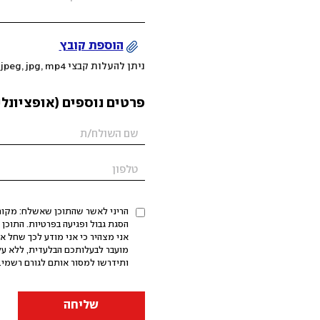
הוספת קובץ
ניתן להעלות קבצי mov, png, jpeg, jpg, mp4 עד 200MB
פרטים נוספים (אופציונלי
הריני לאשר שהתוכן שאשלח: מקורי,
אני מצהיר כי אני מודע לכך שחל א
מועבר לבעלותכם הבלעדית, ללא על
ותידרשו למסור אותם לגורם רשמי. 
שליחה