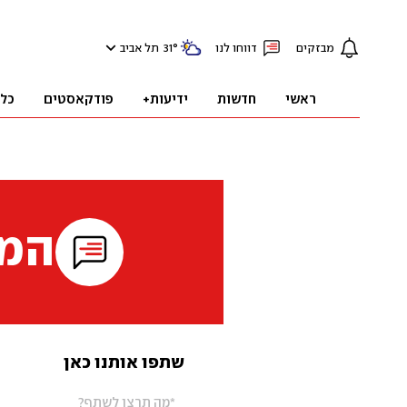
מבזקים
דווחו לנו
°
31
תל אביב
ראשי
חדשות
ידיעות+
פודקאסטים
כל
המי
שתפו אותנו כאן