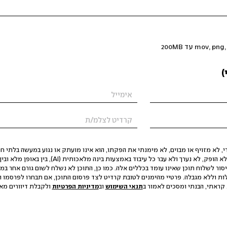
)
 לא מזויף או מבוים, לא מימנתי את הפקתו, הוא אינו מועתק או נגוע במעשה בלתי חוק
הסגת גבול ופגיעה בפרטיות. התוכן לא הופק, לא נערך ולא עבר כל עיבוד באמצעות ב
יסור לשלוח תוכן שאינו עומד בכללים אלה. כמו כן, התוכן לא נשלח לשום גורם אחר במ
ות וללא מגבלה. פרטיי מהימנים לטובת קרדיט לצד פרסום התוכן, אם תבחרו לפרסמו ו
קראתי, הבנתי ומסכים לאמור ב
תנאי השימוש
וב
מדיניות הפרטיות
ולקבלת דיוורים מאתר t