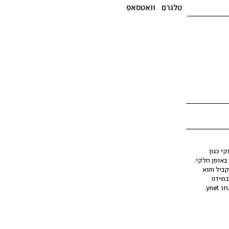
טלגרם
וואטסאפ
י כגון
ינה מלאכותית (AI), בין באופן מלא ובין באופן חלקי.
קביל והוא
במידה
yne.