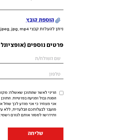
הוספת קובץ
ניתן להעלות קבצי mov, png, jpeg, jpg, mp4 עד 200MB
פרטים נוספים (אופציונלי
הריני לאשר שהתוכן שאשלח: מקורי,
אני מצהיר כי אני מודע לכך שחל א
מועבר לבעלותכם הבלעדית, ללא על
ותידרשו למסור אותם לגורם רשמי. 
שליחה