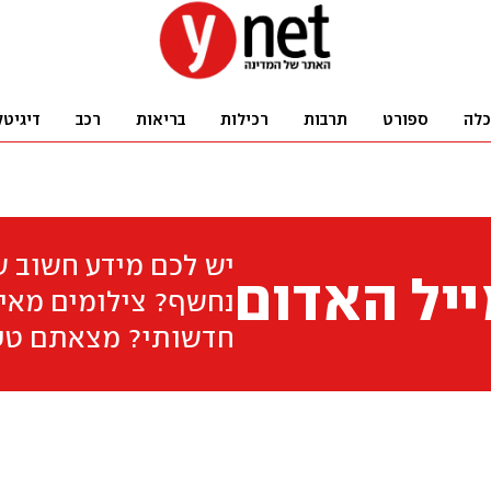
כלה
ספורט
תרבות
רכילות
בריאות
רכב
דיגיטל
יש לכם מידע חשוב 
יל האדום
נחשף? צילומים מאיר
חדשותי? מצאתם טע