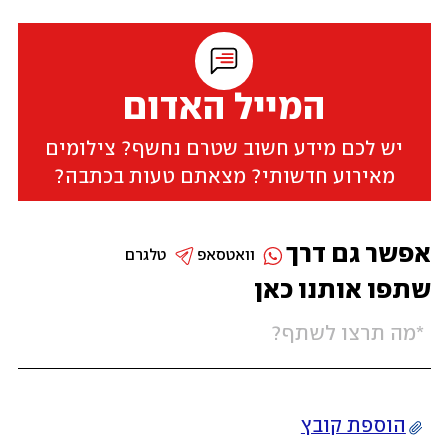
המייל האדום
יש לכם מידע חשוב שטרם נחשף? צילומים
מאירוע חדשותי? מצאתם טעות בכתבה?
אפשר גם דרך
וואטסאפ
טלגרם
שתפו אותנו כאן
הוספת קובץ