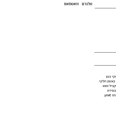
טלגרם
וואטסאפ
י כגון
ינה מלאכותית (AI), בין באופן מלא ובין באופן חלקי.
קביל והוא
במידה
yne.