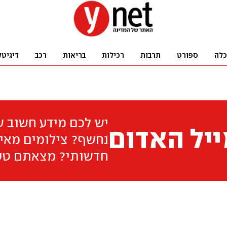
כלה
ספורט
תרבות
רכילות
בריאות
רכב
דיגיטל
יש לכם מידע חשוב 
יל האדום
נחשף? צילומים מאיר
חדשותי? מצאתם טע