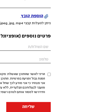
הוספת קובץ
ניתן להעלות קבצי mov, png, jpeg, jpg, mp4 עד 200MB
פרטים נוספים (אופציונלי
הריני לאשר שהתוכן שאשלח: מקורי,
אני מצהיר כי אני מודע לכך שחל א
מועבר לבעלותכם הבלעדית, ללא על
ותידרשו למסור אותם לגורם רשמי. 
שליחה