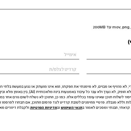
)
 לא מזויף או מבוים, לא מימנתי את הפקתו, הוא אינו מועתק או נגוע במעשה בלתי חוק
הסגת גבול ופגיעה בפרטיות. התוכן לא הופק, לא נערך ולא עבר כל עיבוד באמצעות ב
יסור לשלוח תוכן שאינו עומד בכללים אלה. כמו כן, התוכן לא נשלח לשום גורם אחר במ
ות וללא מגבלה. פרטיי מהימנים לטובת קרדיט לצד פרסום התוכן, אם תבחרו לפרסמו ו
קראתי, הבנתי ומסכים לאמור ב
תנאי השימוש
וב
מדיניות הפרטיות
ולקבלת דיוורים מאתר t