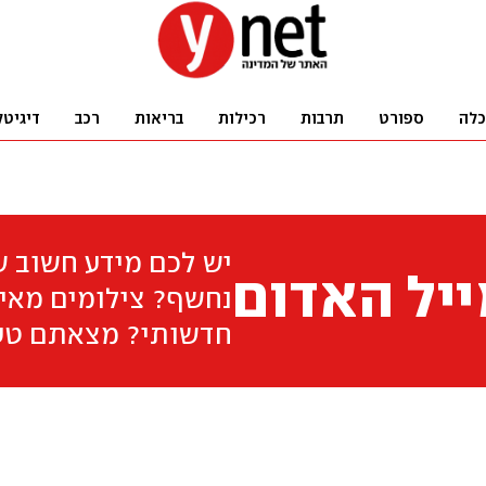
כלה
ספורט
תרבות
רכילות
בריאות
רכב
דיגיטל
יש לכם מידע חשוב 
יל האדום
נחשף? צילומים מאיר
חדשותי? מצאתם טע