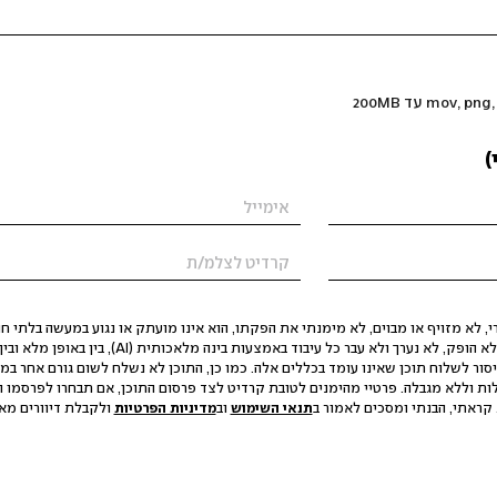
)
 לא מזויף או מבוים, לא מימנתי את הפקתו, הוא אינו מועתק או נגוע במעשה בלתי חוק
הסגת גבול ופגיעה בפרטיות. התוכן לא הופק, לא נערך ולא עבר כל עיבוד באמצעות ב
יסור לשלוח תוכן שאינו עומד בכללים אלה. כמו כן, התוכן לא נשלח לשום גורם אחר במ
ות וללא מגבלה. פרטיי מהימנים לטובת קרדיט לצד פרסום התוכן, אם תבחרו לפרסמו ו
קראתי, הבנתי ומסכים לאמור ב
תנאי השימוש
וב
מדיניות הפרטיות
ולקבלת דיוורים מאתר t