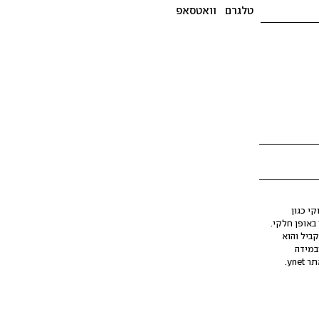
טלגרם
וואטסאפ
י כגון
ינה מלאכותית (AI), בין באופן מלא ובין באופן חלקי.
קביל והוא
במידה
yne.