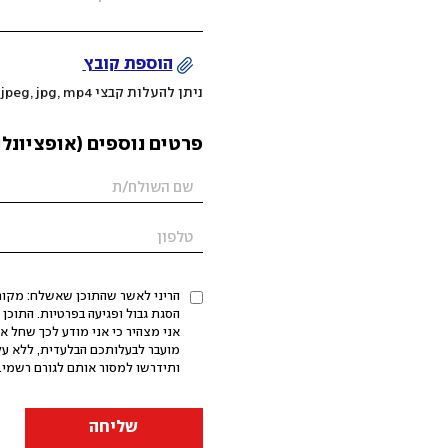
הוספת קובץ
ניתן להעלות קבצי mov, png, jpeg, jpg, mp4 עד 200MB
פרטים נוספים (אופציונלי
הריני לאשר שהתוכן שאשלח: מקורי,
אני מצהיר כי אני מודע לכך שחל א
מועבר לבעלותכם הבלעדית, ללא על
ותידרשו למסור אותם לגורם רשמי. 
שליחה