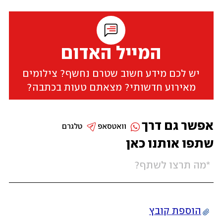
המייל האדום
יש לכם מידע חשוב שטרם נחשף? צילומים
מאירוע חדשותי? מצאתם טעות בכתבה?
אפשר גם דרך
וואטסאפ
טלגרם
שתפו אותנו כאן
הוספת קובץ