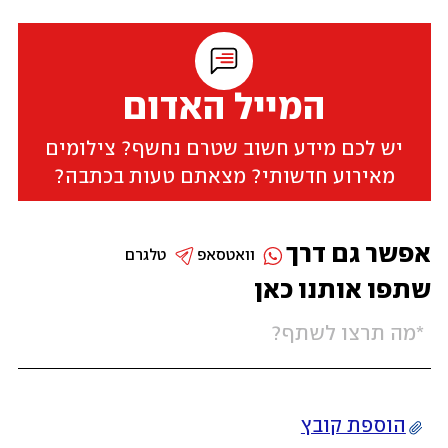
המייל האדום
יש לכם מידע חשוב שטרם נחשף? צילומים
מאירוע חדשותי? מצאתם טעות בכתבה?
אפשר גם דרך
וואטסאפ
טלגרם
שתפו אותנו כאן
הוספת קובץ