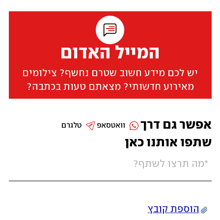
המייל האדום
יש לכם מידע חשוב שטרם נחשף? צילומים
מאירוע חדשותי? מצאתם טעות בכתבה?
אפשר גם דרך
וואטסאפ
טלגרם
שתפו אותנו כאן
הוספת קובץ