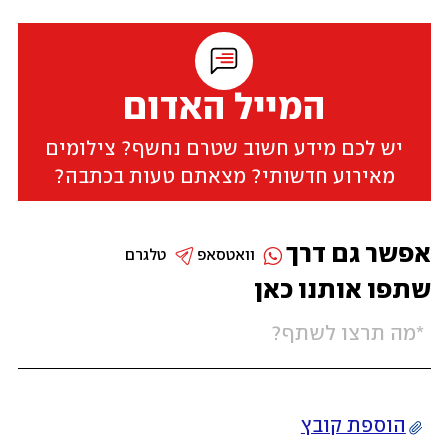
המייל האדום
יש לכם מידע חשוב שטרם נחשף? צילומים
מאירוע חדשותי? מצאתם טעות בכתבה?
אפשר גם דרך
וואטסאפ
טלגרם
שתפו אותנו כאן
הוספת קובץ