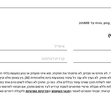
)
 לא מזויף או מבוים, לא מימנתי את הפקתו, הוא אינו מועתק או נגוע במעשה בלתי חוק
הסגת גבול ופגיעה בפרטיות. התוכן לא הופק, לא נערך ולא עבר כל עיבוד באמצעות ב
יסור לשלוח תוכן שאינו עומד בכללים אלה. כמו כן, התוכן לא נשלח לשום גורם אחר במ
ות וללא מגבלה. פרטיי מהימנים לטובת קרדיט לצד פרסום התוכן, אם תבחרו לפרסמו ו
קראתי, הבנתי ומסכים לאמור ב
תנאי השימוש
וב
מדיניות הפרטיות
ולקבלת דיוורים מאתר t