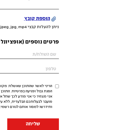
הוספת קובץ
ניתן להעלות קבצי mov, png, jpeg, jpg, mp4 עד 200MB
פרטים נוספים (אופציונלי
הריני לאשר שהתוכן שאשלח: מקורי,
אני מצהיר כי אני מודע לכך שחל א
מועבר לבעלותכם הבלעדית, ללא על
ותידרשו למסור אותם לגורם רשמי. 
שליחה