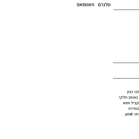
טלגרם
וואטסאפ
י כגון
ינה מלאכותית (AI), בין באופן מלא ובין באופן חלקי.
קביל והוא
במידה
yne.