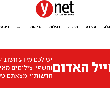
כלה
ספורט
תרבות
רכילות
בריאות
רכב
דיגיטל
יש לכם מידע חשוב 
יל האדום
נחשף? צילומים מאיר
חדשותי? מצאתם טע