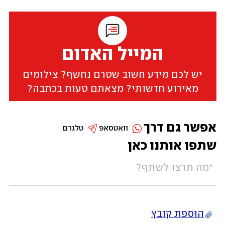
המייל האדום
יש לכם מידע חשוב שטרם נחשף? צילומים
מאירוע חדשותי? מצאתם טעות בכתבה?
אפשר גם דרך
וואטסאפ
טלגרם
שתפו אותנו כאן
הוספת קובץ