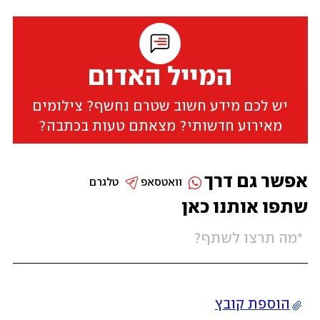
המייל האדום
יש לכם מידע חשוב שטרם נחשף? צילומים
מאירוע חדשותי? מצאתם טעות בכתבה?
אפשר גם דרך
וואטסאפ
טלגרם
שתפו אותנו כאן
הוספת קובץ