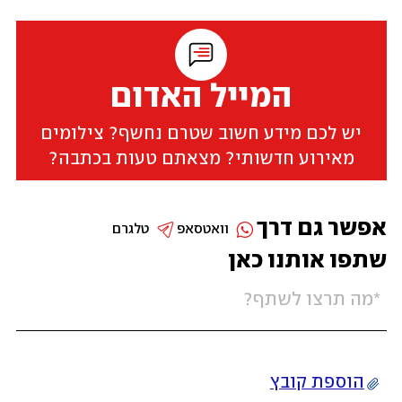
המייל האדום
יש לכם מידע חשוב שטרם נחשף? צילומים
מאירוע חדשותי? מצאתם טעות בכתבה?
אפשר גם דרך
וואטסאפ
טלגרם
שתפו אותנו כאן
הוספת קובץ