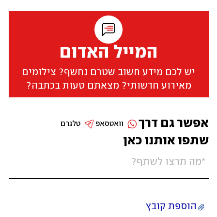
המייל האדום
יש לכם מידע חשוב שטרם נחשף? צילומים
מאירוע חדשותי? מצאתם טעות בכתבה?
אפשר גם דרך
וואטסאפ
טלגרם
שתפו אותנו כאן
הוספת קובץ