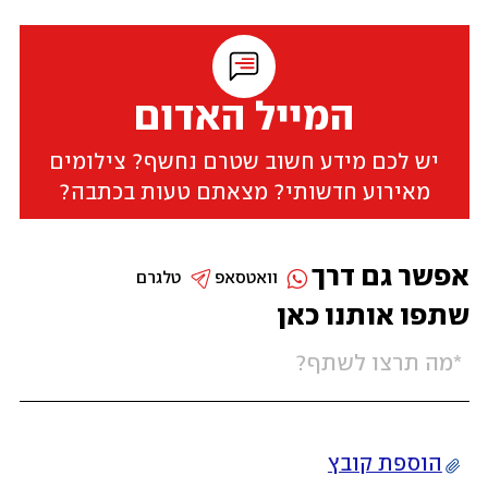
המייל האדום
יש לכם מידע חשוב שטרם נחשף? צילומים
מאירוע חדשותי? מצאתם טעות בכתבה?
אפשר גם דרך
וואטסאפ
טלגרם
שתפו אותנו כאן
הוספת קובץ